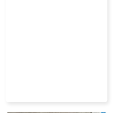
Abidjan
Cocody
ecotisa
septembre 16, 2025
Le Mardi 16 septembre 2025, no
Le Mardi 16 septembre 2025, nos agents ont
parcouru les rues d’Angré Pétro Ivoire dans la
commune de Cocody.
Ils ont sensibilisés les vendeurs, les transporteurs et
les riverains au respect des horaires de sortie des
déchets et a l’utilisation des sacs poubelles.
#Ecotisa #COCODY #Abidjan