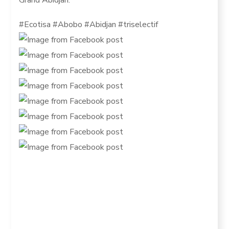
Grand Abidjan.
#Ecotisa #Abobo #Abidjan #triselectif