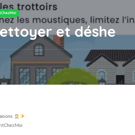
tChezMoi
ettoyer et déshe
maisons
antChezMoi