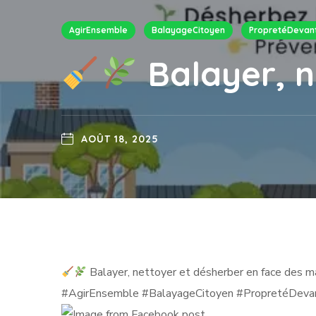
AgirEnsemble
BalayageCitoyen
PropretéDevan
Balayer, n
AOÛT 18, 2025
Balayer, nettoyer et désherber en face des 
#AgirEnsemble #BalayageCitoyen #PropretéDev