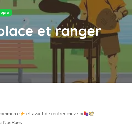
Propre
place et ranger
e commerce
et avant de rentrer chez soi
.
urNosRues