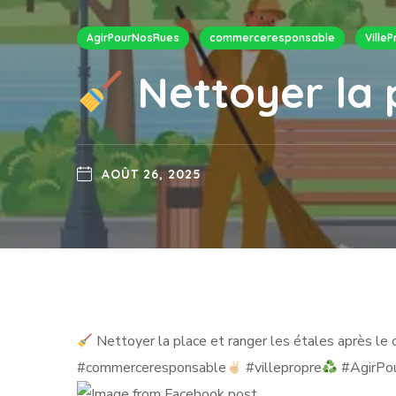
AgirPourNosRues
commerceresponsable
Ville
Nettoyer la 
AOÛT 26, 2025
Nettoyer la place et ranger les étales après l
#commerceresponsable
#villepropre
#AgirPo