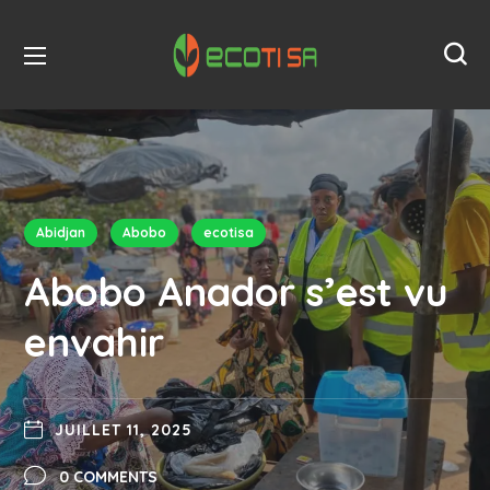
Abidjan
Abobo
ecotisa
Abobo Anador s’est vu
envahir
JUILLET 11, 2025
0 COMMENTS