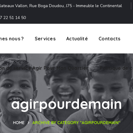
lateaux Vallon, Rue Boga Doudou, J75 - Immeuble le Continental
7 22 51 14 50
es nous ?
Services
Actualité
Contacts
ion du service Agir Pour Mon Quartier.
Politique de c
agirpourdemain
HOME
ARCHIVE BY CATEGORY "AGIRPOURDEMAIN"