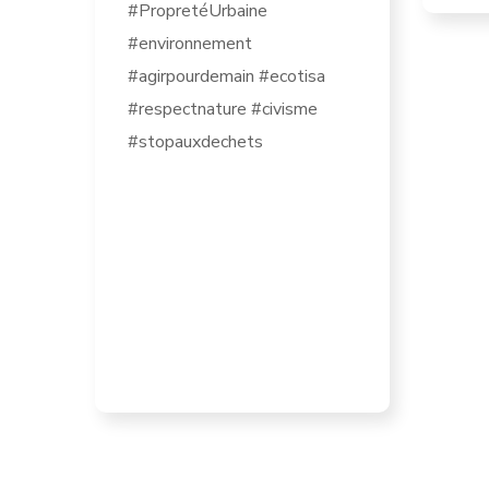
#PropretéUrbaine
#environnement
#agirpourdemain #ecotisa
#respectnature #civisme
#stopauxdechets