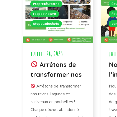
PropretéUrbaine
Édu
respectnature
Pet
stopauxdechets
sen
juillet 26, 2025
juil
Arrêtons de
No
transformer nos
l’
Arrêtons de transformer
Nous
nos ravins, lagunes et
des 
caniveaux en poubelles !
de g
Chaque déchet abandonné
trav