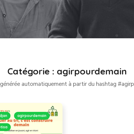
Catégorie :
agirpourdemain
 générée automatiquement à partir du hashtag #agir
djan
agirpourdemain
tisa