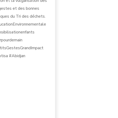
tion et la vulgarisation des
gestes et des bonnes
iques du Tri des déchets.
ucationEnvironnementale
sibilisationenfants
rpourdemain
titsGestesGrandImpact
tisa #Abidjan