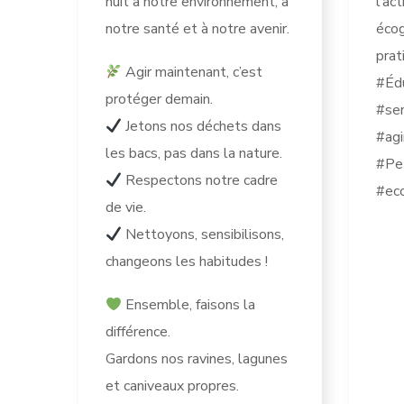
nuit à notre environnement, à
l’ac
notre santé et à notre avenir.
éco
prat
Agir maintenant, c’est
#Éd
protéger demain.
#sen
Jetons nos déchets dans
#agi
les bacs, pas dans la nature.
#Pe
Respectons notre cadre
#eco
de vie.
Nettoyons, sensibilisons,
changeons les habitudes !
Ensemble, faisons la
différence.
Gardons nos ravines, lagunes
et caniveaux propres.