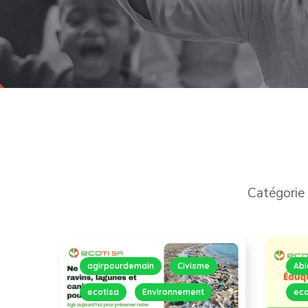
Catégorie
agirpourdemain
Civisme
Abi
ecotisa
Environnement
eco