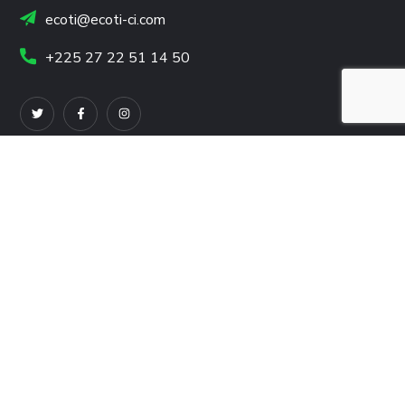
ecoti@ecoti-ci.com
+225 27 22 51 14 50
DERNIERES ACTUALITES
Conditions d’utilisation
Politique de confidentialité
Copyright © 2024 Ecologique Tuniso-Ivoirienne