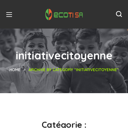
initiativecitoyenne
HOME
ARCHIVE BY CATEGORY "INITIATIVECITOYENNE"
Catégorie :