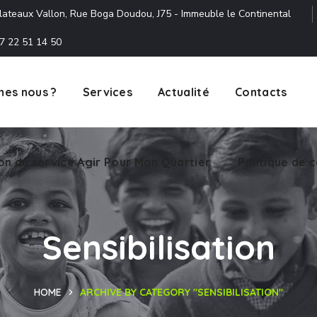
lateaux Vallon, Rue Boga Doudou, J75 - Immeuble le Continental
7 22 51 14 50
es nous ?
Services
Actualité
Contacts
ion du service Agir Pour Mon Quartier.
Politique de c
Sensibilisation
HOME
ARCHIVE BY CATEGORY "SENSIBILISATION"