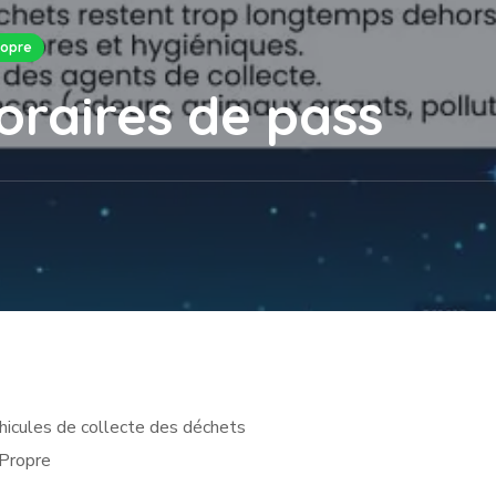
ropre
oraires de pass
hicules de collecte des déchets
Propre