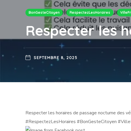
BonGesteCitoyen
RespectezLesHoraires
VilleP
Respecter les h
SEPTEMBRE 8, 2025
Respecter les horaires de passage nocturne des vé
#RespectezLesHoraires #BonGesteCitoyen #Ville