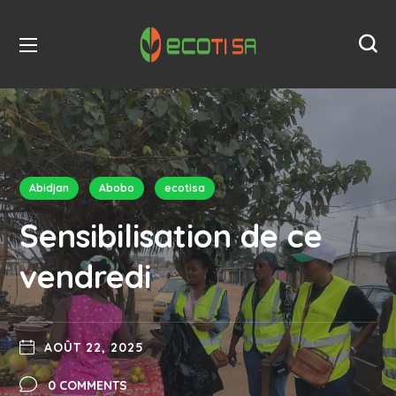
Abidjan
Abobo
ecotisa
Sensibilisation de ce
vendredi
AOÛT 22, 2025
0 COMMENTS