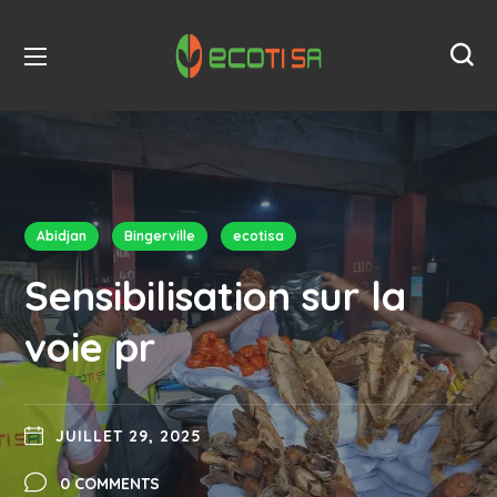
Abidjan
Bingerville
ecotisa
Sensibilisation sur la
voie pr
JUILLET 29, 2025
0 COMMENTS