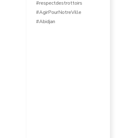
#respectdestrottoirs
#AgirPourNotreVille
#Abidjan