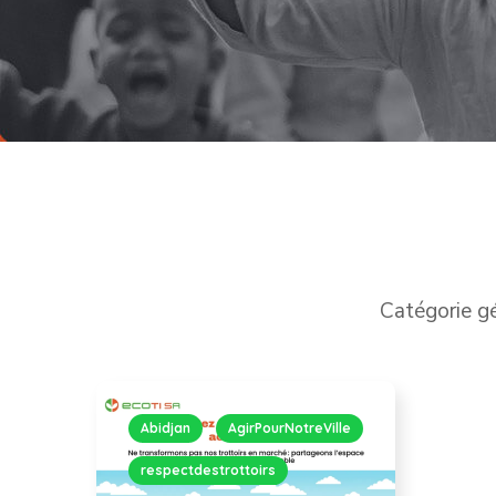
Catégorie g
Abidjan
AgirPourNotreVille
respectdestrottoirs