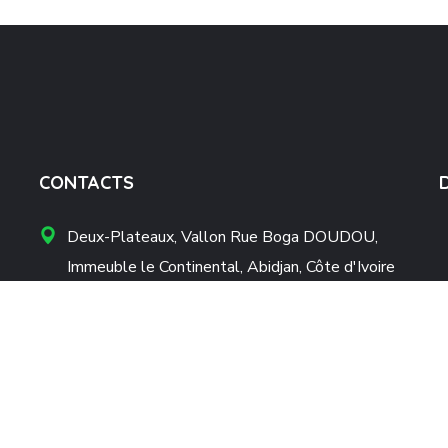
CONTACTS
Deux-Plateaux, Vallon Rue Boga DOUDOU,
Immeuble le Continental, Abidjan, Côte d'Ivoire
ecoti@ecoti-ci.com
+225 27 22 51 14 50