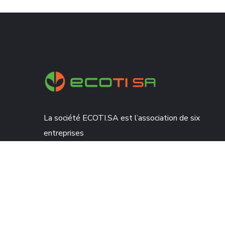
La société ECOTI.SA est l’association de six
entreprises
spécialisées dans la collecte, le transport des
déchets ménagers, le nettoiement des voies.