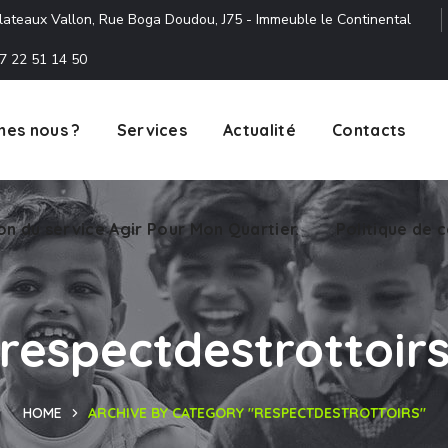
lateaux Vallon, Rue Boga Doudou, J75 - Immeuble le Continental
7 22 51 14 50
es nous ?
Services
Actualité
Contacts
ion du service Agir Pour Mon Quartier.
Politique de c
respectdestrottoir
HOME
ARCHIVE BY CATEGORY "RESPECTDESTROTTOIRS"