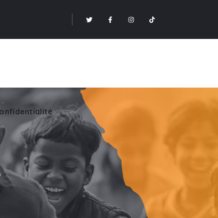
onfidentialité
s