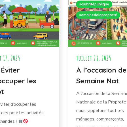
salubritépublique
semainedelapropreté
t 17, 2025
juillet 28, 2025
Éviter
À l’occasion de
occuper les
Semaine Nat
ot
À l’occasion de la Semain
Nationale de la Propreté
viter d’occuper les
nous rappelons tout les
toirs pour les activités
ménages, commerçants,
chandes !