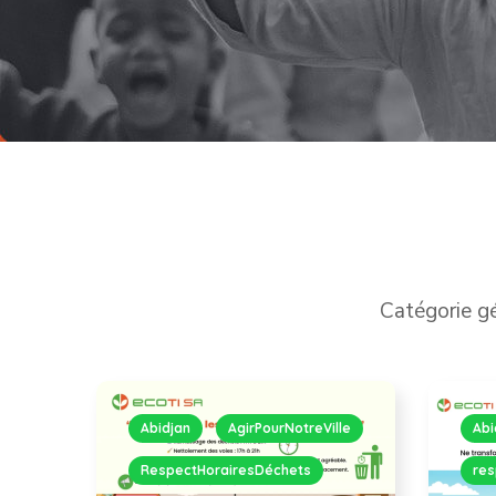
Catégorie g
Abidjan
AgirPourNotreVille
Abi
RespectHorairesDéchets
res