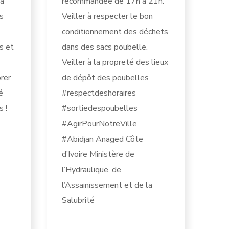
 à
recommandée de 17h à 21h.
s
Veiller à respecter le bon
conditionnement des déchets
s et
dans des sacs poubelle.
Veiller à la propreté des lieux
rer
de dépôt des poubelles
é
#respectdeshoraires
s !
#sortiedespoubelles
#AgirPourNotreVille
#Abidjan Anaged Côte
d’Ivoire Ministère de
l’Hydraulique, de
l’Assainissement et de la
Salubrité