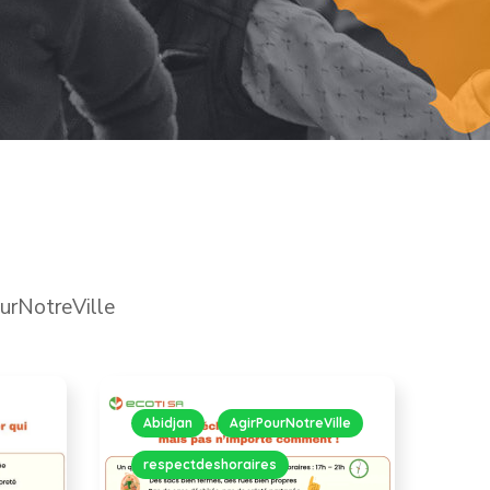
urNotreVille
Abidjan
AgirPourNotreVille
respectdeshoraires