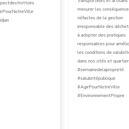
transporteurs et artisans
pectdestrottoirs
mesurer les conséquence
rPourNotreVille
néfastes de la gestion
djan
irresponsable des déchet
à adopter des pratiques
responsables pour amélio
les conditions de salubrit
dans nos cités et quartier
#semainedelapropreté
#salubritépublique
#AgirPourNotreVille
#EnvironnementPropre