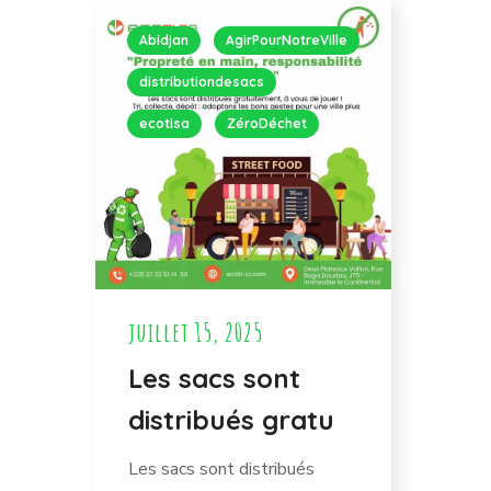
Abidjan
AgirPourNotreVille
distributiondesacs
ecotisa
ZéroDéchet
juillet 15, 2025
Les sacs sont
distribués gratu
Les sacs sont distribués