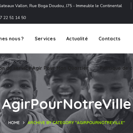
lateaux Vallon, Rue Boga Doudou, J75 - Immeuble le Continental
7 22 51 14 50
es nous ?
Services
Actualité
Contacts
ion du service Agir Pour Mon Quartier.
Politique de c
AgirPourNotreVille
HOME
ARCHIVE BY CATEGORY "AGIRPOURNOTREVILLE"