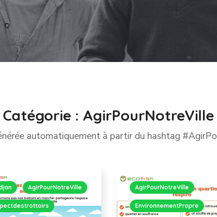
Catégorie :
AgirPourNotreVille
énérée automatiquement à partir du hashtag #AgirPo
djan
AgirPourNotreVille
AgirPourNotreVille
pectdestrottoirs
EnvironnementPropre