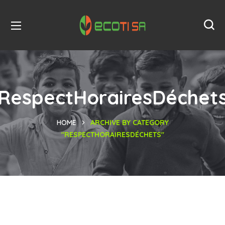
RespectHorairesDéchet
HOME
ARCHIVE BY CATEGORY
"RESPECTHORAIRESDÉCHETS"