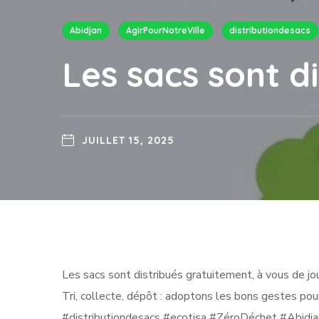
Abidjan
AgirPourNotreVille
distributiondesacs
Les sacs sont d
JUILLET 15, 2025
Les sacs sont distribués gratuitement, à vous de jou
Tri, collecte, dépôt : adoptons les bons gestes pour
#distributiondesacs #ecotisa #ZéroDéchet #Abidj