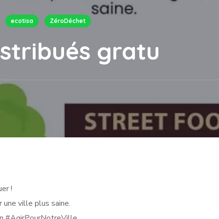
ecotisa
ZéroDéchet
istribués gratu
er !
 une ville plus saine.
an #AgirPourNotreVille