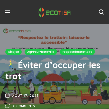
Abidjan
AgirPourNotreVille
respectdestrottoirs
Éviter d’occuper les
trot
AOÛT 17, 2025
0 COMMENTS