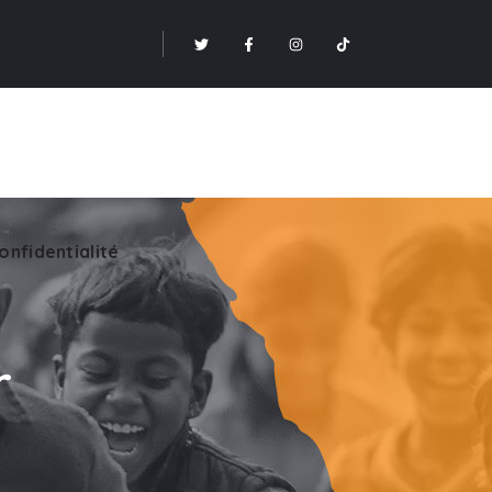
onfidentialité
r