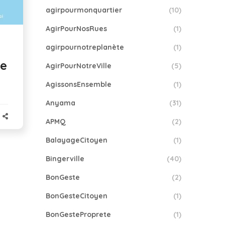
agirpourmonquartier
(10)
AgirPourNosRues
(1)
agirpournotreplanète
(1)
ce
AgirPourNotreVille
(5)
AgissonsEnsemble
(1)
Anyama
(31)
APMQ
(2)
BalayageCitoyen
(1)
Bingerville
(40)
BonGeste
(2)
BonGesteCitoyen
(1)
BonGesteProprete
(1)