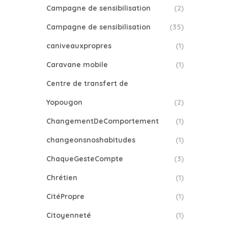
Campagne de sensibilisation
(2)
Campagne de sensibilisation
(35)
caniveauxpropres
(1)
Caravane mobile
(1)
Centre de transfert de
Yopougon
(2)
ChangementDeComportement
(1)
changeonsnoshabitudes
(1)
ChaqueGesteCompte
(3)
Chrétien
(1)
CitéPropre
(1)
Citoyenneté
(1)