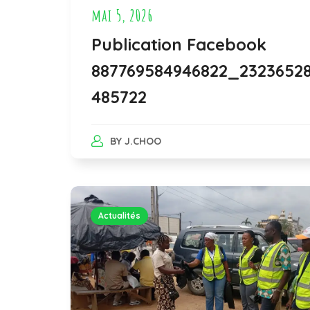
mai 5, 2026
Publication Facebook
887769584946822_2323652
485722
BY
J.CHOO
Actualités