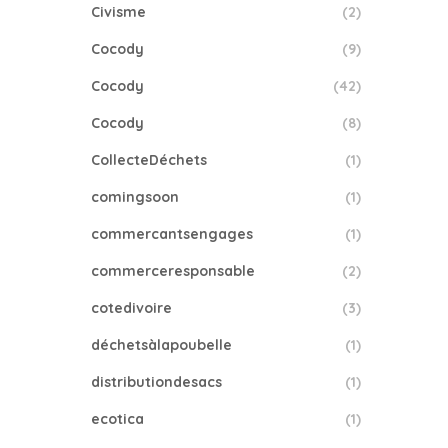
Civisme
(2)
Cocody
(9)
Cocody
(42)
Cocody
(8)
CollecteDéchets
(1)
comingsoon
(1)
commercantsengages
(1)
commerceresponsable
(2)
cotedivoire
(3)
déchetsàlapoubelle
(1)
distributiondesacs
(1)
ecotica
(1)