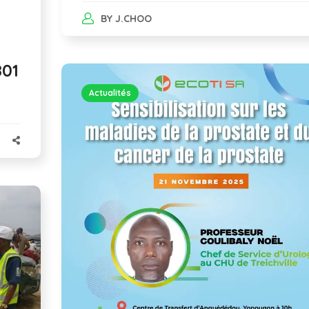
BY
J.CHOO
801
Actualités