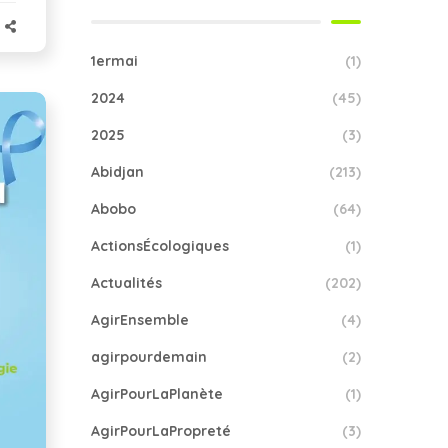
1ermai
(1)
2024
(45)
2025
(3)
Abidjan
(213)
Abobo
(64)
ActionsÉcologiques
(1)
Actualités
(202)
AgirEnsemble
(4)
agirpourdemain
(2)
AgirPourLaPlanète
(1)
AgirPourLaPropreté
(3)