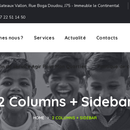
lateaux Vallon, Rue Boga Doudou, J75 - Immeuble le Continental
7 22 51 14 50
es nous ?
Services
Actualité
Contacts
ion du service Agir Pour Mon Quartier.
Politique de c
2 Columns + Sideba
HOME
2 COLUMNS + SIDEBAR